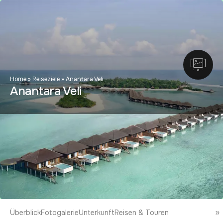
Home
»
Reiseziele
»
Anantara Veli
Anantara Veli
Überblick
Fotogalerie
Unterkunft
Reisen & Touren