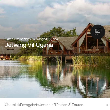
Home
»
Reiseziele
»
Jetwing Vil Uyana
Jetwing Vil Uyana
Überblick
Fotogalerie
Unterkunft
Reisen & Touren