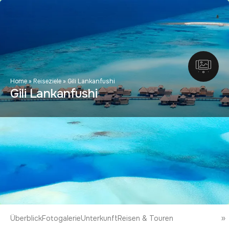
Home
»
Reiseziele
»
Gili Lankanfushi
Gili Lankanfushi
Überblick
Fotogalerie
Unterkunft
Reisen & Touren