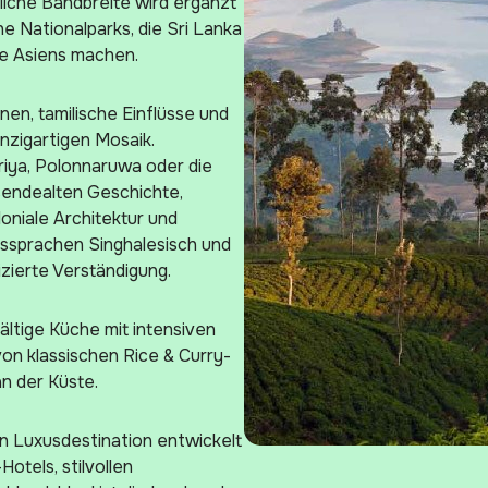
liche Bandbreite wird ergänzt
e Nationalparks, die Sri Lanka
le Asiens machen.
onen, tamilische Einflüsse und
inzigartigen Mosaik.
iya, Polonnaruwa oder die
usendealten Geschichte,
oniale Architektur und
tssprachen Singhalesisch und
zierte Verständigung.
fältige Küche mit intensiven
on klassischen Rice & Curry-
an der Küste.
n Luxusdestination entwickelt
otels, stilvollen