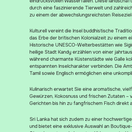
eindrucksvollen Wasserfällen. Diese landschaft
durch eine faszinierende Tierwelt und zahlreich
zu einem der abwechslungsreichsten Reisezie
Kulturell vereint die Insel buddhistische Traditi
das Erbe der britischen Kolonialzeit zu einem e
Historische UNESCO-Welterbestätten wie Sigir
heilige Stadt Kandy erzählen von einer jahrta
während charmante Küstenstädte wie Galle kol
entspannten Inselcharakter verbinden. Die Am
Tamil sowie Englisch ermöglichen eine unkompli
Kulinarisch erwartet Sie eine aromatische, viel
Gewürzen, Kokosnuss und frischen Zutaten – v
Gerichten bis hin zu fangfrischem Fisch direkt 
Sri Lanka hat sich zudem zu einer hochwertige
und bietet eine exklusive Auswahl an Boutique-H